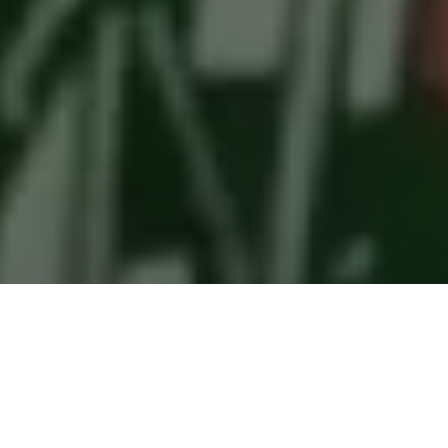
Um áudio vazado tem circulado em aplicativo de mensagens
nesta quarta-feira, 1º de maio, Dia do Trabalhador, e causado
um enorme constrangimento para o grupo do prefeito
Edmilson Rodrigues
.