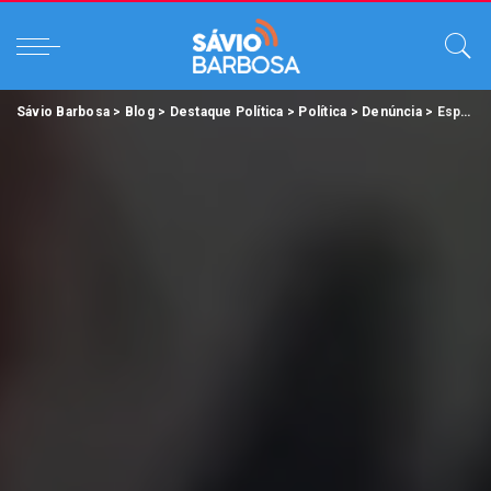
Sávio Barbosa
>
Blog
>
Destaque Política
>
Política
>
Denúncia
>
Esposa de chefe de gabinete de Edmilson diz que o governo municipal afundou.