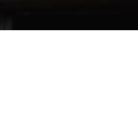
ros da Região Metropolitana de Belém enfrentaram, na
06) , uma sequência de quedas e oscilações no
trica. As interrupções causaram transtornos para famílias,
es que dependem do serviço.
dores relataram prejuízos, preocupação com a queima de
urança provocada pelas constantes interrupções no