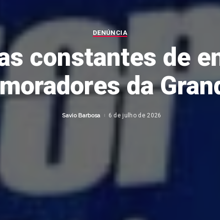
DENÚNCIA
s constantes de e
 moradores da Gran
Savio Barbosa
6 de julho de 2026
Posted
by