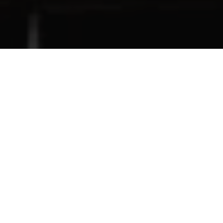
Recentes
Zezinho Lima é escolhido
Zezinho Lima é eleito vice-
uma das 50
presidente Nacional do
Personalidades Mais
Conselho de Secretários
Influentes do Estado do
Municipais de Segurança
Pará.
Pública.
Zezinho Lima é eleito um
Zequinha não renuncia e
dos Secretários Mais
atrapalha planos de
atuante de Ananindeua
Jatene.
2018.