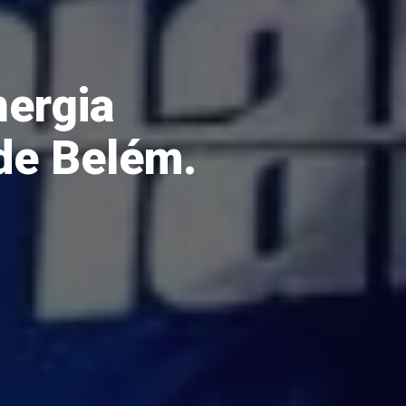
nergia
de Belém.