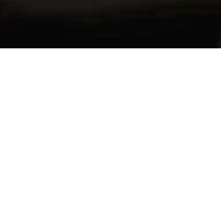
COMPARTILHE
Moradores de diversos bair
noite desta segunda-feira (
fornecimento de energia elé
comerciantes e trabalhador
Nas redes sociais, consumi
READ NEXT
eletrodomésticos e a inseg
abastecimento.