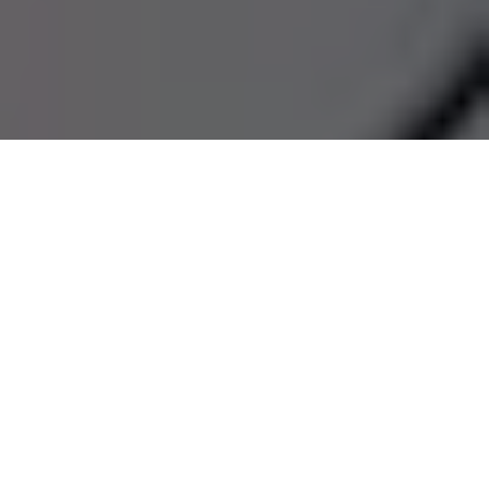
O governador
Helder Barbalho
e a vice-governadora
Hana
Ghassan
participaram, na manhã desta terça-feira (3),
da
Sessão Solene que marcou a abertura do Ano Legislativo
de 2026 da Assembleia Legislativa do Pará
(Alepa). Realizada
no plenário Newton Miranda, a sessão reuniu parlamentares,
autoridades e representantes da sociedade civil. Os trabalhos
foram conduzidos pelo Presidente da Alepa,
deputado Chicão
.
Durante a cerimônia, o governador e a vice-governadora
entregaram aos deputados estaduais a Mensagem do Poder
Executivo, com um amplo balanço das ações realizadas ao
longo de 2025. O documento apresenta resultados em áreas