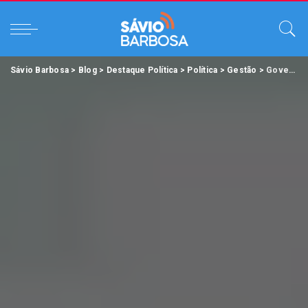
Sávio Barbosa
>
Blog
>
Destaque Política
>
Política
>
Gestão
>
Governador Helder Barbalho abre Ano Legislativo de 2026 com amplo balanço das ações de 2025.