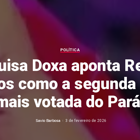
POLÍTICA
uisa Doxa aponta Re
s como a segunda
mais votada do Pará
Savio Barbosa
3 de fevereiro de 2026
Posted
by