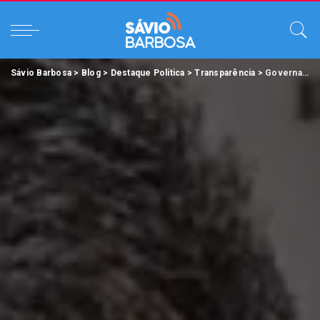
Sávio Barbosa
>
Blog
>
Destaque Política
>
Transparência
>
Governador Helder Barbalho apresenta ao TCE as contas do Executivo do exercício 2021.