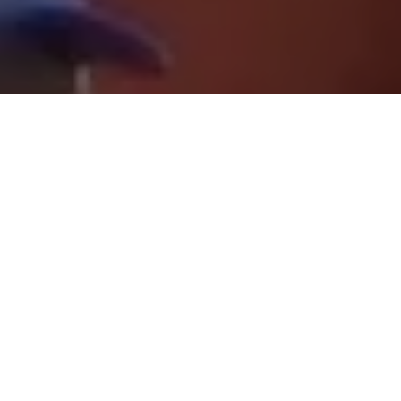
O município de Igarapé-Açu recebeu, nesta terça-feira (04),
uma série de obras e benefícios entregues pelo governador do
Pará
Helder Barbalho
acompanhado da deputada federal
Renilce Nicodemos
e de demais autoridades.
Igarapé-Açu tem, agora, um novo terminal rodoviário,
reformado e ampliado, e um grande Shopping Popular, que vai
trazer centenas de oportunidades de emprego e renda para
comerciantes e microempreendores do município.
E como nem só de trabalho vive o homem, o lendário balneário
Pau-Cheiroso também foi entregue completamente urbanizado