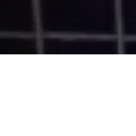
O governo do Estado entregou nesta terça-feira (04) as obras
de reforma e ampliação da escola de ensino fundamental e
médio Instituto Bom Pastor, em Ananindeua. A unidade foi
reestruturada para melhor atender os 1.014 mil alunos e
profissionais da educação que ali atuam. Fundada em março de
1953 pela Irmã Aldery Damasceno, a escola passa a contar
com quadra coberta, 18 salas de aula, almoxarifado, sala de
leitura, área para guardar material de educação física, sala dos
professores e de informática, depósito e um bem equipado
laboratório de química e biologia.