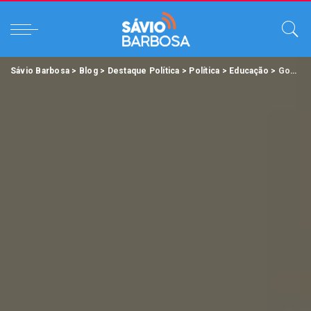
Sávio Barbosa
>
Blog
>
Destaque Política
>
Política
>
Educação
>
Governo entrega Instituto Bom Pastor reestruturado e ampliado em Ananindeua.