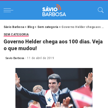
Sávio Barbosa
>
Blog
>
Sem categoria
>
Governo Helder chega aos 100 dias. Veja o que mudou!
SEM CATEGORIA
Governo Helder chega aos 100 dias. Veja
o que mudou!
Savio Barbosa
11 de abril de 2019
Posted
by