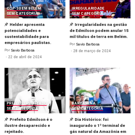
COP-30 EM BELÉM
IRREGULARIDADE
SEM CATEGORIA
SEM CATEGORIA
Helder apresenta
Irregularidades na gestão
potencialidades e
de Edmilson podem anular 15
sustentabilidade para
mil títulos de terra em Belém.
empresários paulistas.
Por
Savio Barbosa
Posted
by
Por
Savio Barbosa
28 de março de 2024
Posted
by
22 de abril de 2024
PREFEITO REJEITADO
BARCARENA
SEM CATEGORIA
SEM CATEGORIA
Prefeito Edmilson é o
Dia Histórico: foi
ilustre desaparecido e
inaugurado o 1º terminal de
rejeitado.
gás natural da Amazônia em