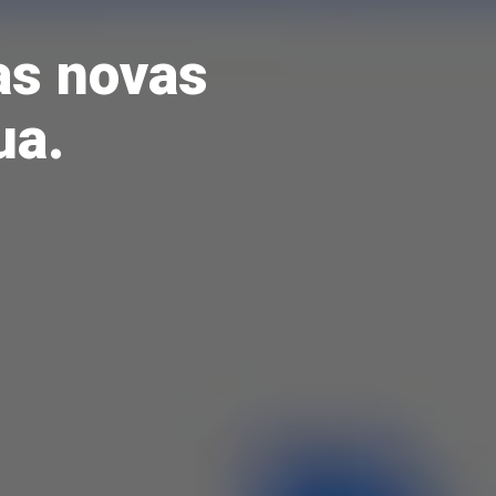
as novas
ua.