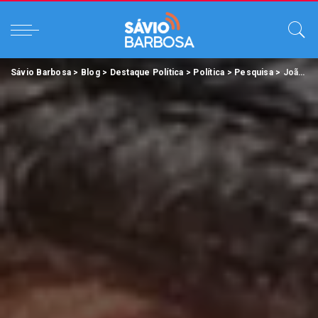
Sávio Barbosa
>
Blog
>
Destaque Política
>
Política
>
Pesquisa
>
João Cléber lidera na corrida eleitoral pela Prefeitura de São Félix do Xingu.