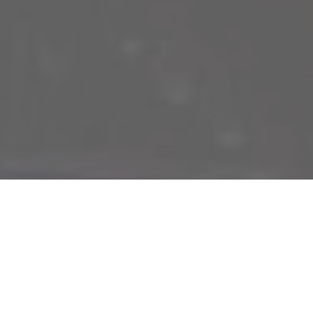
a é eleição 2022. Impossível uma reunião política daqui
 isso. Ontem, praticamente todos os vereadores de Belém
elder Barbalho. Na pauta, muitos assuntos discutidos,
iços para Belém. Na verdade, muitos dos vereadores ali
 apoio para a candidatura de reeleição de Helder. Inclusive