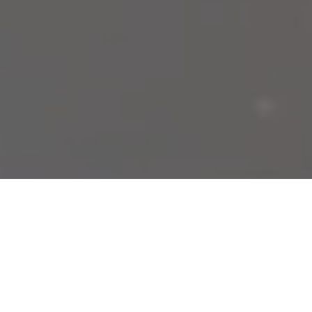
Recentes
Zezinho Lima é escolhido
Zezinho Lima é eleito vice-
uma das 50
presidente Nacional do
Personalidades Mais
Conselho de Secretários
Influentes do Estado do
Municipais de Segurança
Pará.
Pública.