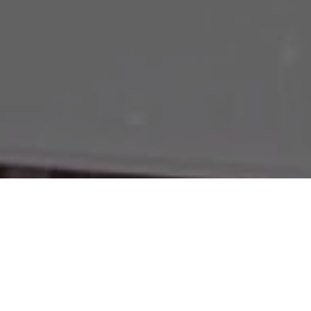
COMPARTILHE
Sabemos que o assunto agor
pra frente não tratar sobre
reuniram com o Governador H
como projetos, obras e serv
estavam já consolidando seu