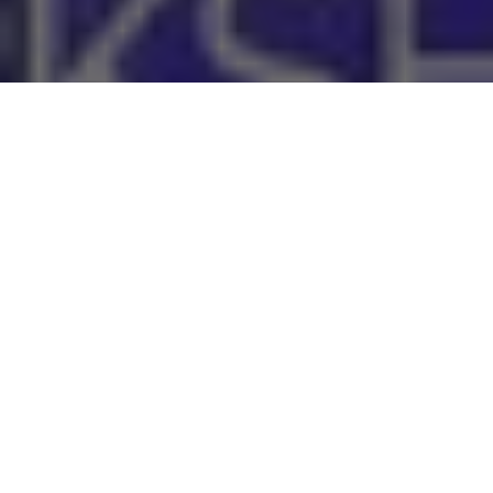
O governador do Pará,
Helder Barbalho
, destacou a
importância da conciliação entre práticas de produção
sustentável e a conservação ambiental
, nesta quarta-feira,
12, em Belém, durante a Oficina de Beneficiários do
Bezos
Earth Fund, entidade filantrópica dedicada ao clima criada
por Jeff Bezos
, fundador da multinacional de tecnologia
Amazon.
O evento contou com a participação de Andy Jarvis, diretor do
Futuro da Alimentação do Fundo Bezos, e de representantes de
instituições que atuam em parceria com o governo estadual,
como The Nature Conservancy (TNC), Instituto de Manejo e
Certificação Florestal e Agrícola (Imaflora), Instituto de
Pesquisa Ambiental da Amazônia (IPAM), entre outras.