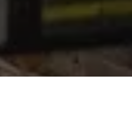
Reforçando as estratégias de combate ao coronavírus, o
Governo do Pará segue ampliando a oferta de leitos em todas
as regiões do Estado. Neste sábado (23), Marabá ganhou mais
19 Unidades de Tratamento Intensivo (UTI), com respiradores,
ventiladores e bombas de infusão, que estão sendo instalados
no Hospital de Campanha do município.