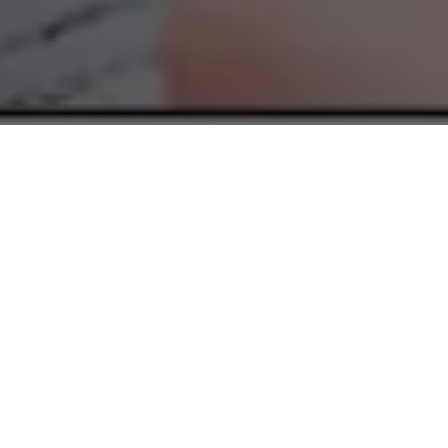
O vacinômetro é uma ferramenta digital que permite à
população acompanhar o número de pessoas que foram
vacinadas contra a Covid-19 no Estado, bem como o
desempenho dos municípios e das regiões de Saúde. A
ferramenta desenvoldida pelo Governo do Estado do Pará,
através da Secretaria de Estado de Saúde Pública (Sespa), pode
ser acessada no
site do Vacinômetro.
Com a nova ferramenta, ainda em fase de aperfeiçoamento
para inserção e divulgação de mais dados, é possível monitorar
a vacinação contra a Covid-19 no Pará. Ela apresenta a soma
de doses registradas no sistema de informações do Programa