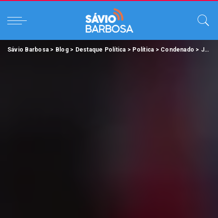
Sávio Barbosa
>
Blog
>
Destaque Política
>
Política
>
Condenado
>
Justiça Condena “Dedé da Pesca” por Fraude no Seguro-defeso em Ponta de Pedras no Pará.