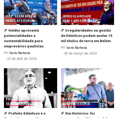
COP-30 EM BELÉM
IRREGULARIDADE
SEM CATEGORIA
SEM CATEGORIA
Helder apresenta
Irregularidades na gestão
potencialidades e
de Edmilson podem anular 15
sustentabilidade para
mil títulos de terra em Belém.
empresários paulistas.
Por
Savio Barbosa
Posted
by
Por
Savio Barbosa
28 de março de 2024
Posted
by
22 de abril de 2024
PREFEITO REJEITADO
BARCARENA
SEM CATEGORIA
SEM CATEGORIA
Prefeito Edmilson é o
Dia Histórico: foi