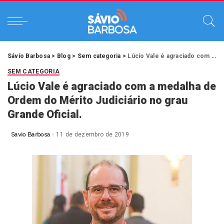
Sávio Barbosa
>
Blog
>
Sem categoria
>
Lúcio Vale é agraciado com a medalha de Ordem do Mérito Judiciário no grau Grande Oficial.
SEM CATEGORIA
Lúcio Vale é agraciado com a medalha de
Ordem do Mérito Judiciário no grau
Grande Oficial.
Savio Barbosa
11 de dezembro de 2019
Posted
by