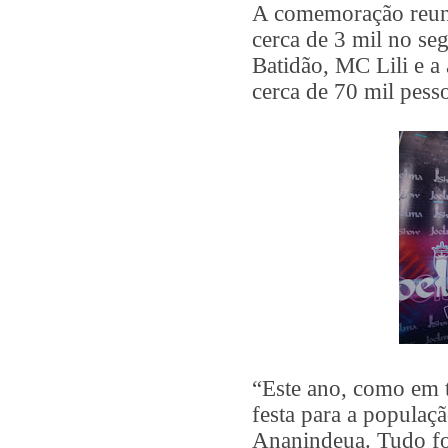
A comemoração reuni
cerca de 3 mil no se
Batidão, MC Lili e a
cerca de 70 mil pess
“Este ano, como em 
festa para a populaç
Ananindeua. Tudo fo