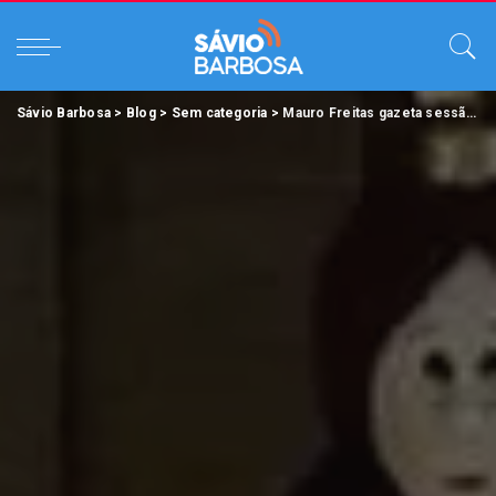
Sávio Barbosa
>
Blog
>
Sem categoria
>
Mauro Freitas gazeta sessão na CMB pra reunir com o derrotado Márcio Miranda.