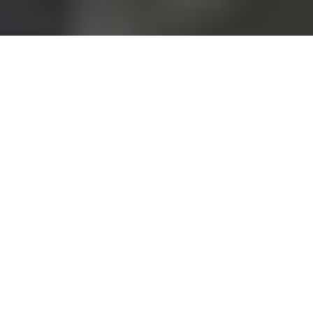
Custódia humanizada e digna para a pessoa privada de
liberdade, aliada a tecnologias modernas de segurança, são
pilares de gestão do Governo do Estado no âmbito da
segurança pública. Por meio da Secretaria de Estado de
Administração Penitenciária (Seap), mais uma unidade prisional
foi entregue nesta quinta-feira (20), dessa vez, em Tucuruí, com
210 novas vagas de regime fechado masculino na região.