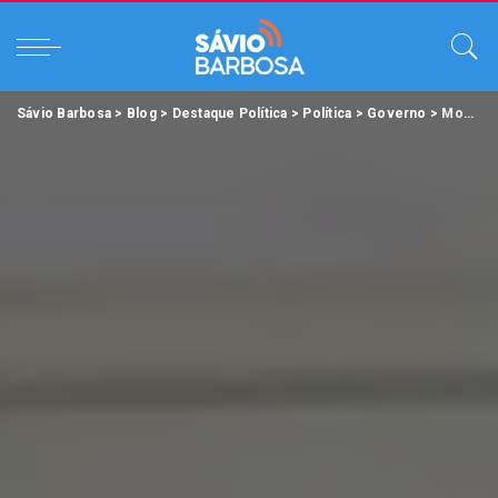
Sávio Barbosa
>
Blog
>
Destaque Política
>
Política
>
Governo
>
Modernidade e segurança caracterizam nova casa penal entregue em Tucuruí.