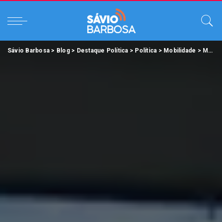
Sávio Barbosa
>
Blog
>
Destaque Política
>
Política
>
Mobilidade
>
Moradores do Sul do Pará conquistam habilitação gratuita pelo programa CNH Pai D’Égua.