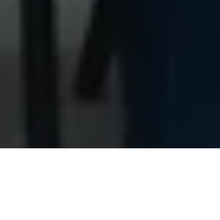
O governo do Estado realizou essa semana, a
entrega de 350
Carteiras Nacionais de Habilitação (CNHs) por meio do
programa social CNH Pai D’Égua
, no município de Redenção,
no Sul do Pará. A cerimônia ocorreu no Sindicato Rural de
Redenção, no bairro Alto Paraná, e contemplou beneficiários