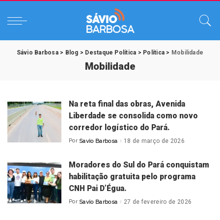
Sávio Barbosa
>
Blog
>
Destaque Política
>
Política
>
Mobilidade
Mobilidade
Na reta final das obras, Avenida
Liberdade se consolida como novo
corredor logístico do Pará.
Por
Savio Barbosa
18 de março de 2026
Posted
by
Moradores do Sul do Pará conquistam
habilitação gratuita pelo programa
CNH Pai D’Égua.
Por
Savio Barbosa
27 de fevereiro de 2026
Posted
by