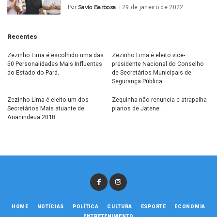
Por
Savio Barbosa
29 de janeiro de 2022
Posted
by
Recentes
Zezinho Lima é escolhido uma das
Zezinho Lima é eleito vice-
50 Personalidades Mais Influentes
presidente Nacional do Conselho
do Estado do Pará.
de Secretários Municipais de
Segurança Pública.
Zezinho Lima é eleito um dos
Zequinha não renuncia e atrapalha
Secretários Mais atuante de
planos de Jatene.
Ananindeua 2018.
HOME
NOTÍCIAS
POLÍTICA
CULTURA
ESPORTE
ECONOMIA
ENTRETENIMENTO