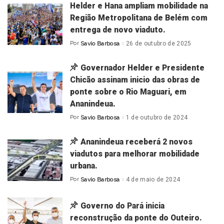
Helder e Hana ampliam mobilidade na
Região Metropolitana de Belém com
entrega de novo viaduto.
Por
Savio Barbosa
26 de outubro de 2025
Posted
by
Governador Helder e Presidente
Chicão assinam inicio das obras de
ponte sobre o Rio Maguari, em
Ananindeua.
Por
Savio Barbosa
1 de outubro de 2024
Posted
by
Ananindeua receberá 2 novos
viadutos para melhorar mobilidade
urbana.
Por
Savio Barbosa
4 de maio de 2024
Posted
by
Governo do Pará inicia
reconstrução da ponte do Outeiro.