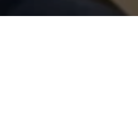
COMPARTILHE
Nos bastidores da política 
Ananindeua,
Dr. Daniel
,
enf
evidente
. Apesar de admini
tem encontrado dificuldades
dialogar com lideranças alé
O projeto de disputar o Gov
READ NEXT
médio prazo. No entanto, in
majoritária exige articulaçã
sobretudo, unidade partidár
consolidados em torno do n
Livre para 2022,