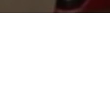
Recentes
Zezinho Lima é escolhido
Zezinho Lima é eleito vice-
uma das 50
presidente Nacional do
Personalidades Mais
Conselho de Secretários
Influentes do Estado do
Municipais de Segurança
Pará.
Pública.
Zezinho Lima é eleito um
Zequinha não renuncia e
dos Secretários Mais
atrapalha planos de
atuante de Ananindeua
Jatene.
2018.