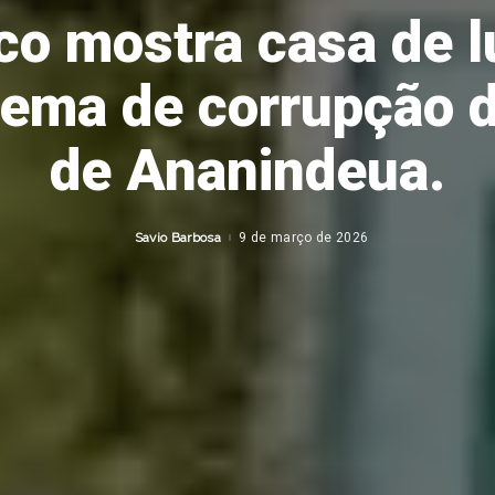
co mostra casa de 
ma de corrupção d
de Ananindeua.
Savio Barbosa
9 de março de 2026
Posted
by