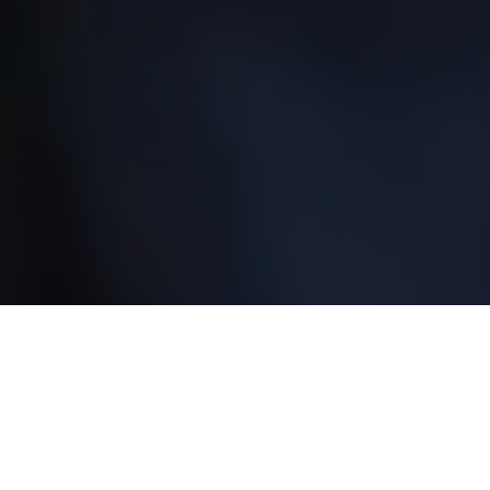
Recentes
Zezinho Lima é escolhido
Zezinho Lima é eleito vice-
uma das 50
presidente Nacional do
Personalidades Mais
Conselho de Secretários
Influentes do Estado do
Municipais de Segurança