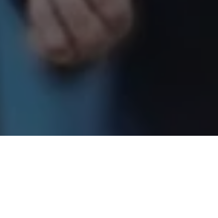
e eleito
Luiz Inácio Lula da Silva
(PT) afirmam que o Pará
 o palco preferencial da futura gestão para a COP em