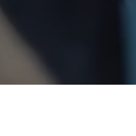
COMPARTILHE
Interlocutores do president
desponta, no momento, como
2025.