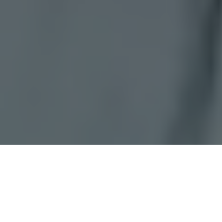
A
Doxa
realizou sua terceira pesquisa registrada no
Tribunal
Regular Eleitoral
(TRE) para o município de Castanhal, região
nordeste paraense. O atual prefeito,
Paulo Titan
(MDB), que
vem a reeleição,
aparece com 36,8% de intenções de voto,
mantendo a liderança
. Depois, em segundo lugar, vem o