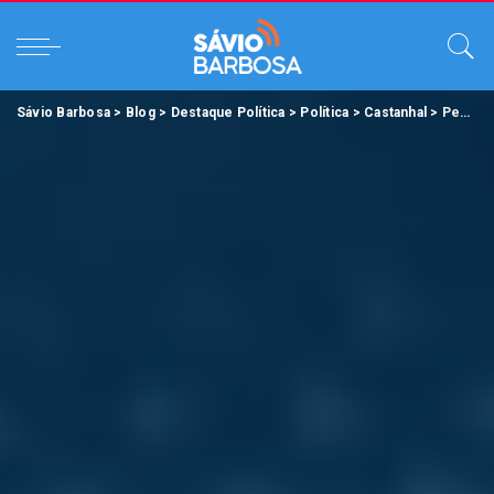
Sávio Barbosa
>
Blog
>
Destaque Política
>
Política
>
Castanhal
>
Pesquisa Doxa confirma liderança de Paulo Titan na corrida eleitoral de Castanhal.