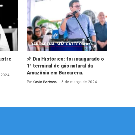
BARCARENA
SEM CATEGORIA
ustre
Dia Histórico: foi inaugurado o
1º terminal de gás natural da
Amazônia em Barcarena.
 2024
Por
Savio Barbosa
5 de março de 2024
Posted
by