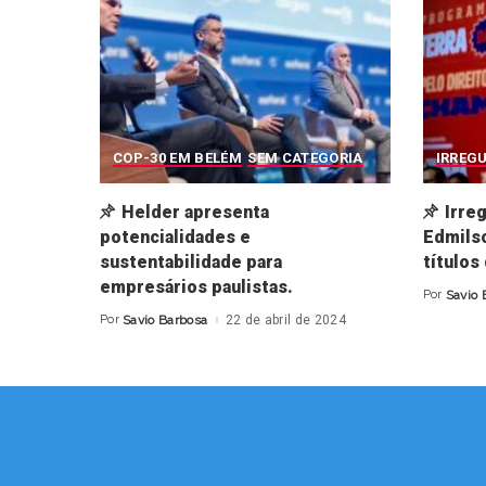
COP-30 EM BELÉM
SEM CATEGORIA
IRREG
Helder apresenta
Irre
potencialidades e
Edmilso
sustentabilidade para
títulos
empresários paulistas.
Por
Savio 
Posted
by
Por
Savio Barbosa
22 de abril de 2024
Posted
by