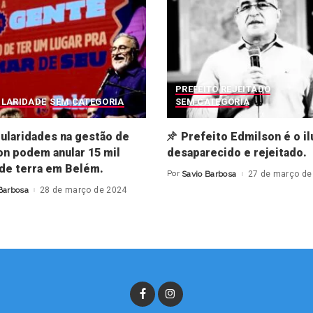
PREFEITO REJEITADO
ULARIDADE
SEM CATEGORIA
SEM CATEGORIA
gularidades na gestão de
Prefeito Edmilson é o il
n podem anular 15 mil
desaparecido e rejeitado.
 de terra em Belém.
Por
Savio Barbosa
27 de março de
Posted
by
Barbosa
28 de março de 2024