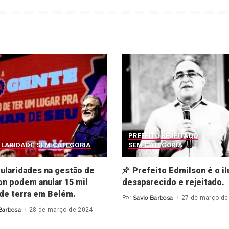
PREFEITO REJEITADO
ULARIDADE
SEM CATEGORIA
SEM CATEGORIA
gularidades na gestão de
Prefeito Edmilson é o il
n podem anular 15 mil
desaparecido e rejeitado.
 de terra em Belém.
Por
Savio Barbosa
27 de março de
Posted
by
Barbosa
28 de março de 2024