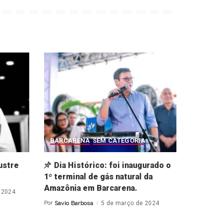
BARCARENA
SEM CATEGORIA
ustre
Dia Histórico: foi inaugurado o
1º terminal de gás natural da
Amazônia em Barcarena.
 2024
Por
Savio Barbosa
5 de março de 2024
Posted
by