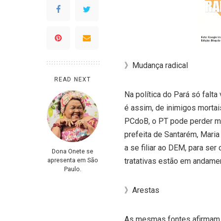
》Mudança radical
READ NEXT
Na política do Pará só falta
é assim, de inimigos mortai
PCdoB, o PT pode perder ma
prefeita de Santarém, Maria
a se filiar ao DEM, para se
Dona Onete se
apresenta em São
tratativas estão em andame
Paulo.
》Arestas
As mesmas fontes afirmam q