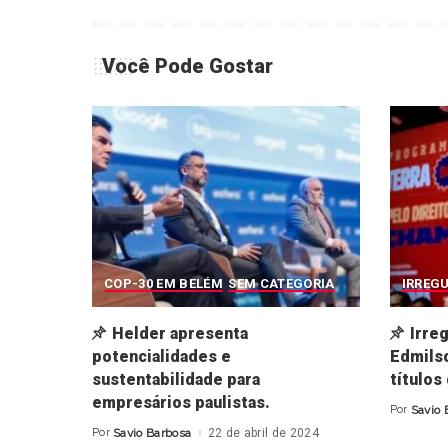
Você Pode Gostar
COP-30 EM BELÉM
SEM CATEGORIA
IRREG
Helder apresenta
Irre
potencialidades e
Edmilso
sustentabilidade para
títulos
empresários paulistas.
Por
Savio 
Posted
by
Por
Savio Barbosa
22 de abril de 2024
Posted