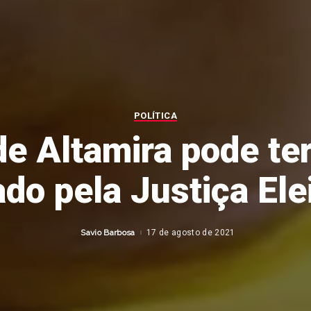
POLÍTICA
de Altamira pode t
do pela Justiça Elei
Savio Barbosa
17 de agosto de 2021
Posted
by