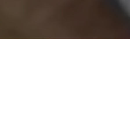
O prefeito de Salinópolis no Pará, Kaká Sena (PL) é apontado
como participante de um esquema de favorecimento que
envolveu o Ministro da Educação, Milton Ribeiro e pastores. O
caso foi mostrado em reportagem em nível nacional pelo
Estadão e hoje o Ministro da Educação pediu exoneração do
cargo.
Segundo reportagem do Estadão de hoje (28), em um evento
organizado pelo MEC em julho passado, em Salinópolis, no
Pará, com prefeitos e secretários municipais de educação
paraenses, foram distribuídos exemplares de uma edição da