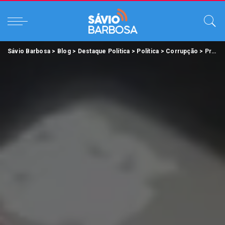
Sávio Barbosa
>
Blog
>
Destaque Política
>
Política
>
Corrupção
>
Prefeito de Salinópolis é apontado em esquema de corrupção que derrubou Ministro da Educação.