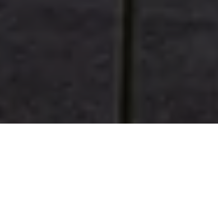
A prefeitura de Barcarena, por meio da Secretaria Municipal de
Educação (Semed), realizou um sonho para os moradores da
Cabeceira Grande, ao entregar uma nova unidade de ensino na
comunidade. A escola Raimunda Barbosa Furtado Caravelas foi
inaugurada na última sexta-feira (25) pelo prefeito Renato
Ogawa e pela vice-prefeita Cristina Vilaça.