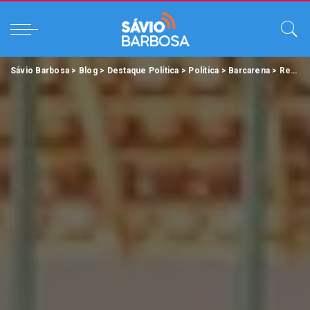
Sávio Barbosa
>
Blog
>
Destaque Política
>
Política
>
Barcarena
>
Renato Ogawa entrega mais uma nova Escola em Barcarena.