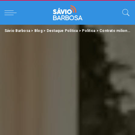
Sávio Barbosa
>
Blog
>
Destaque Política
>
Política
>
Contrato milionário