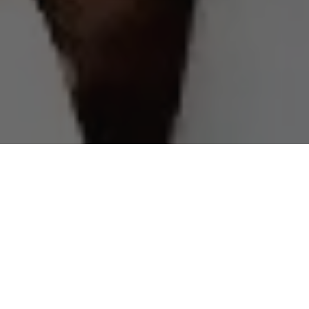
Como se já não fosse suficiente a sua galopante rejeição,
Edmilson Rodrigues
, segue gastando “os tubos” na
Prefeitura de Belém
e, de quebra, com medidas “antipáticas”
para irritar, mais ainda, a população de Belém.
Esta semana, o Diário de Belém publicou portaria onde a
diretora da Superintendência Executiva de Mobilidade Urbana,
SEMOB,
Ana Valéria Ribeiro Borges
, ratificou a contratação