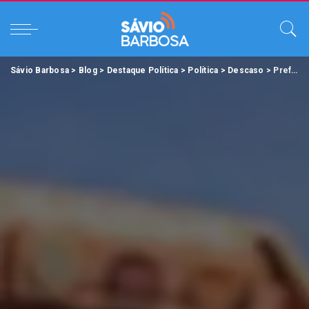
Sávio Barbosa
>
Blog
>
Destaque Política
>
Política
>
Descaso
>
Prefeitura atrasa coleta de lixo de Belém em 5 meses.