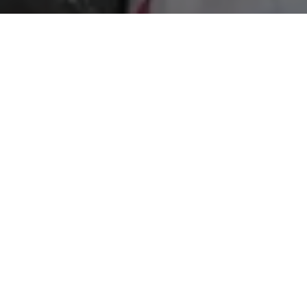
Belém vive dias movimentados pelas discussões envolvendo
clima, meio ambiente, sustentabilidade e Amazônia, no entanto,
o próprio Prefeito
Edmilson Rodrigues
, entusiasta dessas
pautas, não faz o dever de casa, isto é, o mínimo para deixar a
cidade apresentável durantes esses dias.
Belém vem enfrentando uma de suas piores crises na
coleta de lixo urbano
. São muitos os pontos de acúmulo de
resíduos sólidos em praticamente todos os bairros. O problema
se agravou porque há 5 meses a
Prefeitura de Belém
não
paga as empresas que recolhem o lixo na capital. O mais grave
é o efeito danoso para a imagem da cidade em meio a eventos
que reúnem centenas de autoridades, pesquisadores e
jornalistas do Brasil e do exterior.