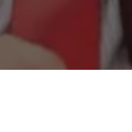
Nesta quinta-feira, (29), em Sessão Ordinária no auditório João
Batista da ALEPA, o
Vereador John Wayne
(MDB), Presidente
da Câmara Municipal de Belém (CMB), protocolou um
requerimento que
estabelece a política de incentivo à
aquisição de carros , motocicletas e bicicletas, todos estes
movidos por energia elétrica
, no município de Belém.