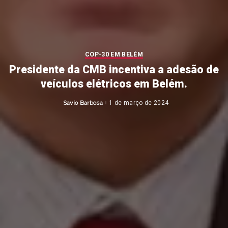
COP-30 EM BELÉM
Presidente da CMB incentiva a adesão de
veículos elétricos em Belém.
Savio Barbosa
1 de março de 2024
Posted
by