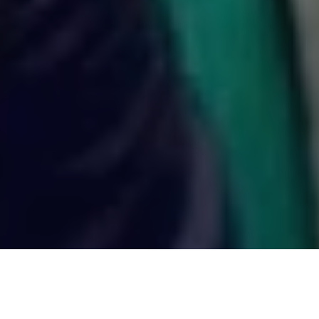
COMPARTILHE
Desde que foi indicado para
amplamente elogiado e re