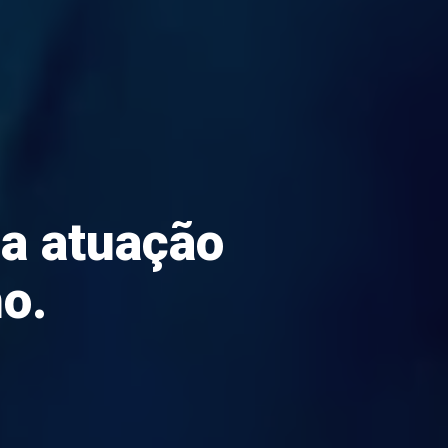
a atuação
ho.