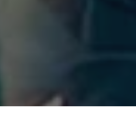
 liderar o Ministério das Cidades,
Jader Filho
tem sido
conhecido pelo trabalho à frente da pasta do Governo