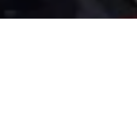
O deputado federal José Priante (MDB) esteve neste domingo
(26) em São Caetano de Odivelas entregando um trator
agrícola para ajudar o trabalho dos produtores rurais do
município. O parlamentar também participou da assinatura de
um convênio para instalação de novas linhas de energia para
atender as comunidades do município.
Priante estava acompanhado do deputado estadual Gustavo
Sefer, da Prefeita Leila, do ex-Prefeito Rubens Barbalho, do ex-
vice-Prefeito Paulo Almeida e de diversos vereadores. Além das
entregas, eles participaram de algumas programações juninas
da cidade e conversaram com os moradores.