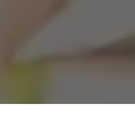
A primeira-dama do Pará,
Daniela Barbalho
, reuniu nesta
segunda-feira (21) com representantes da ONU Mulheres no
Brasil e Secretaria de Justiça e Direitos Humanos do Pará