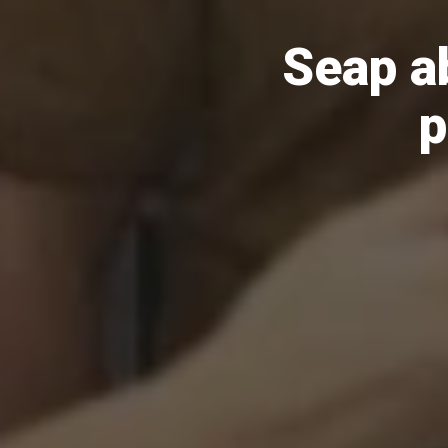
Seap a
p