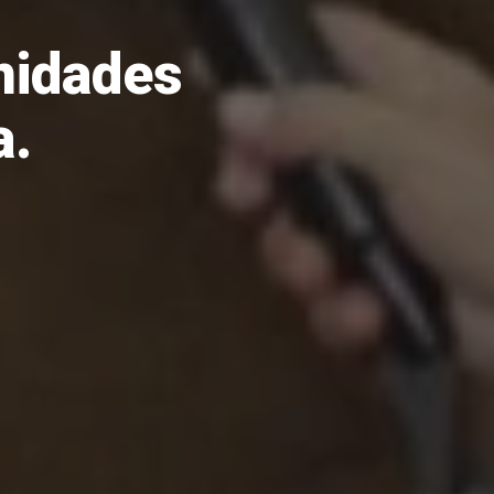
nidades
a.