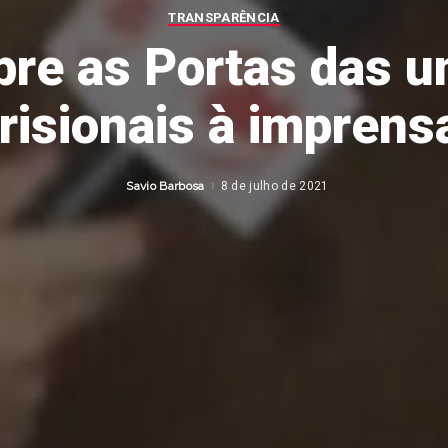
TRANSPARÊNCIA
bre as Portas das u
risionais à imprens
Savio Barbosa
8 de julho de 2021
Posted
by