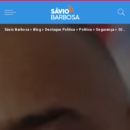
Sávio Barbosa
>
Blog
>
Destaque Política
>
Política
>
Segurança
>
SEAP apresenta projeto de Unidade de Segurança Máxima para órgãos da Execução Penal.