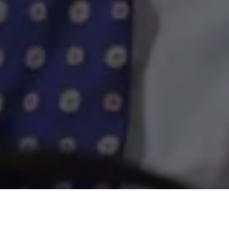
A Secretaria de Estado de Administração Penitenciária sob
comando do Secretário Jarbas Vasconcelos concluiu o projeto