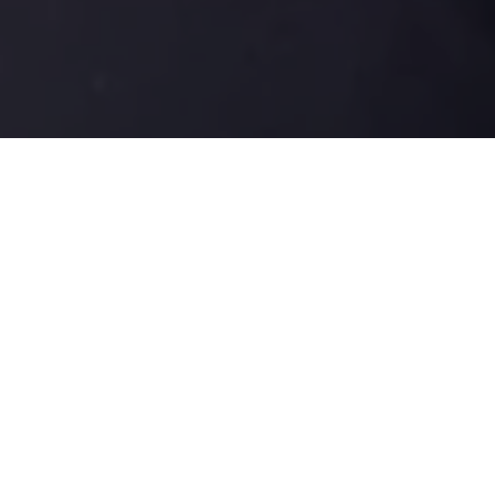
Recentes
Zezinho Lima é escolhido
Zezinho Lima é eleito vice-
uma das 50
presidente Nacional do
Personalidades Mais
Conselho de Secretários
Influentes do Estado do
Municipais de Segurança
Pará.
Pública.
Zezinho Lima é eleito um
Zequinha não renuncia e
dos Secretários Mais
atrapalha planos de
atuante de Ananindeua
Jatene.
2018.