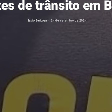
es de trânsito em 
Savio Barbosa
24 de setembro de 2024
Posted
by