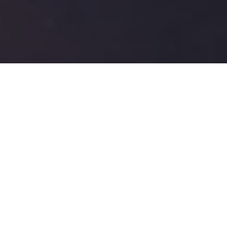
24), agentes de trânsito e outros funcionários da
va de Mobilidade Urbana
(SEMOB) realizaram um protesto
icipal de Administração
(SEMAD) em Belém,
nto de um acordo firmado com servidores no primeiro
ocando a Prefeitura diante de uma situação delicada.
Cargos, Carreiras e Remuneração (PCCR) da categoria é uma
 servidores, cuja proposta deveria ter sido encaminhada à
ito Edmilson. Além disso, a realização de concurso público
e a SEMOB conta apenas com 130 agentes de trânsito e