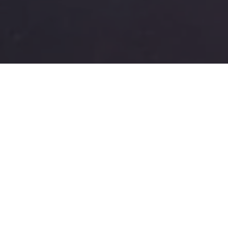
COMPARTILHE
Na manhã desta terça-feira (
Superintendência Executi
em frente à
Secretaria Mun
reivindicando o cumprime
semestre deste ano
, col
“A construção do Plano de 
READ NEXT
das principais demandas dos
Câmara Municipal pelo prefe
é urgente, considerando qu