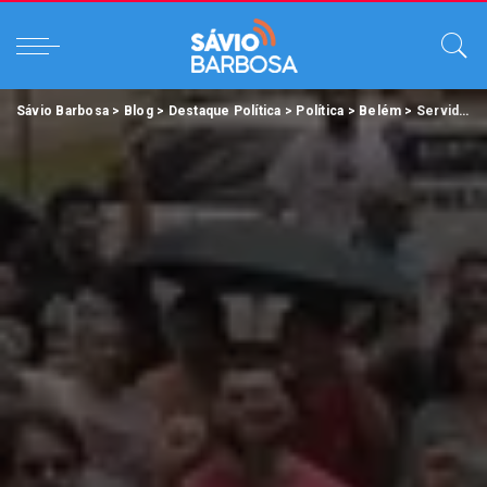
Sávio Barbosa
>
Blog
>
Destaque Política
>
Política
>
Belém
>
Servidores municipais suspendem greve após derrotar reajuste zero da Prefeitura de Belém.