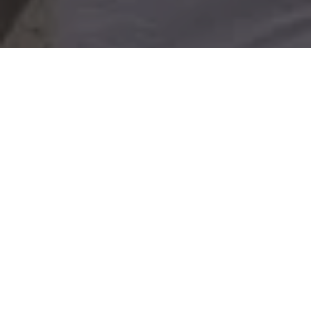
Foi suspensa nesta quarta-feira (10) a greve dos servidores
municipais de Belém. A categoria reuniu em assembleia geral
na sede campestre do SINDTIFES (Av. Dalva, Marambaia)
debateu e aceitou por maioria a proposta feita pelo
Prefeito
Edmilson Rodrigues
ao Fórum de Entidades Municipais. Os
servidores públicos municipais estavam em greve geral desde o
dia 26 de Março, com um movimento,
que contava com o
apoio de cerca de 25 mil funcionários
, abrangendo diversos
setores da administração pública, incluindo educação, saúde,
administração, meio ambiente, economia, segurança e
assistência social.
A categoria conseguiu um reajuste de 3,71% com antecipação
de pagamento do mês de maio para abril, o reajuste do vale