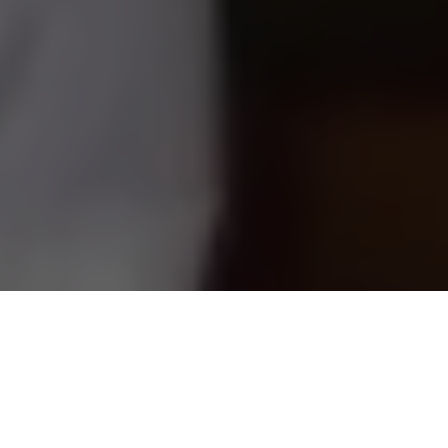
Essa semana a
Assembleia Legislativa do Pará
(Alepa)
realizou uma
Sessão Solene em homenagem aos 20 anos
do Instituto Ação Pensando Bem
(IAPB). A solenidade
atendeu requerimento da deputada
Cilene Couto
, aprovado
por unanimidade em Sessão Ordinária.