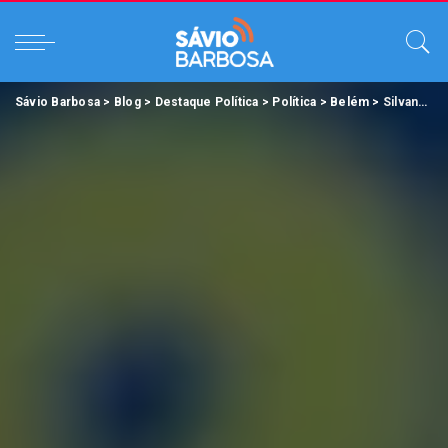
Sávio Barbosa
>
Blog
>
Destaque Política
>
Política
>
Belém
>
Silvane Ferraz é a vereadora mais votada de Belém com 21.561 votos e promete transformações.