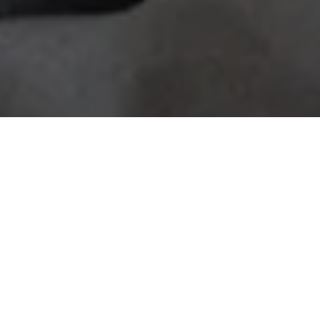
O trabalho desenvolvido pela Secretaria de Estado de Cultura
(Secult) continua à todo vapor. Mesmo com a mudança de
titularidade, a pasta permanece com a experiente equipe que
atuou na aplicação da Lei Aldir Blanc no Pará e em outras
importantes ações culturais nos últimos três anos. Liderada
atualmente pelo secretário Bruno Chagas, a Secult está
fechando um sólido planejamento de ações para os próximos
meses.