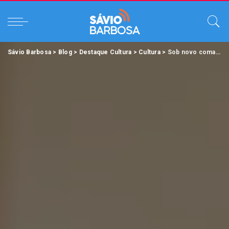
Sávio Barbosa
>
Blog
>
Destaque Cultura
>
Cultura
>
Sob novo comando, Secult segue firme com as ações e projetos.