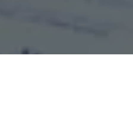
No dia 7 de abril é comemorado o Dia do Jornalista. A data, que
foi estabelecida em 1931 pela Associação Brasileira de
Imprensa para legitimar a atuação e assegurar direitos dos
jornalistas, vem ganhando um propósito diferente nos últimos
anos: denunciar ameaças, ataques e agressões contra a
categoria, que não param de crescer.
De acordo com o mais recente levantamento realizado pela
Federação Nacional dos Jornalistas (
Fenaj
), em 2021 foram