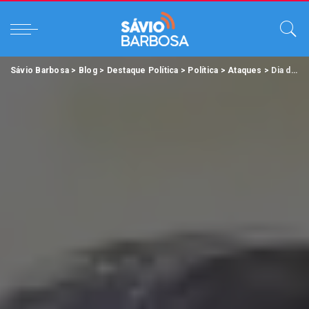
Sávio Barbosa
>
Blog
>
Destaque Política
>
Política
>
Ataques
>
Dia do Jornalista: ataques de Bolsonaro contra a imprensa incitam violência, que cresce no país.