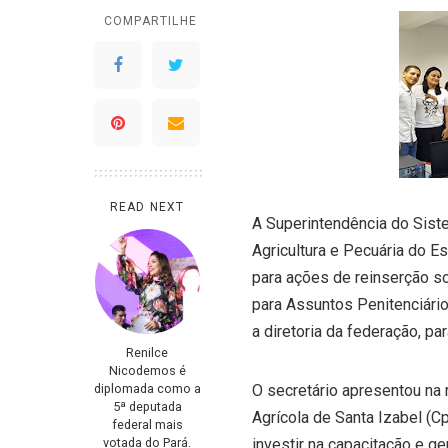
COMPARTILHE
READ NEXT
A Superintendência do Sist
Agricultura e Pecuária do E
para ações de reinserção so
para Assuntos Penitenciário
a diretoria da federação, par
Renilce
Nicodemos é
diplomada como a
O secretário apresentou na 
5ª deputada
Agrícola de Santa Izabel (Cp
federal mais
votada do Pará.
investir na capacitação e 