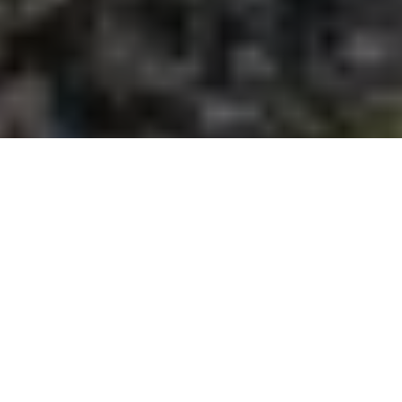
Terroristas bolsonaristas, apoiadores do ex-presidente
Jair
Bolsonaro
que durante semanas acamparam em frente do
Quartel General do Exército em Brasília invadiram e
depredaram, neste domingo (8), as sedes dos
Três Poderes
da República: o Congresso Nacional, o Palácio do Planalto
e o Supremo Tribunal Federal (STF)
. Centenas de pessoas
que haviam chegado a Brasília de ônibus horas antes também
participaram do ataque.
A ação criminosa, que constitui um inaceitável ataque à