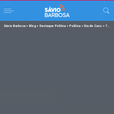
Sávio Barbosa
>
Blog
>
Destaque Política
>
Política
>
Dia de Caos
>
Terroristas Bolsonaristas invadem Congresso, STF e Palácio do Planalto.