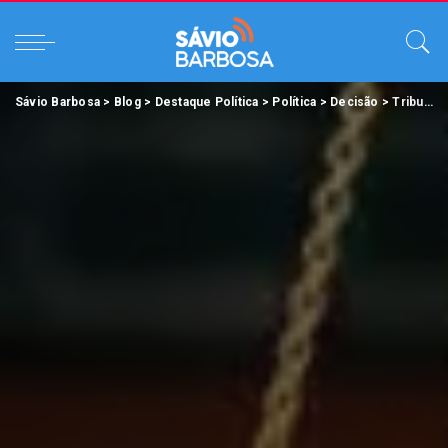
Sávio Barbosa
>
Blog
>
Destaque Política
>
Política
>
Decisão
>
Tribunal de Justiça mantém contrato firmado entre escritório de advocacia e a Prefeitura de Rondon do Pará.