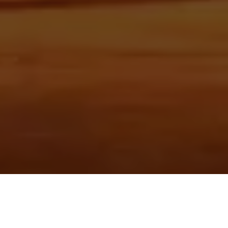
O desembargador Roberto Gonçalves de Moura, da 1⁰ Turma
de Direito Público do Tribunal de Justiça do Estado(TJE), decidiu
pela manutenção do contrato administrativo firmado entre a