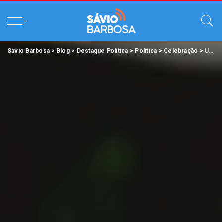
Sávio Barbosa
>
Blog
>
Destaque Política
>
Política
>
Celebração
>
UNIESAMAZ celebra 20 anos com festa em comemoração ao seu Aniversário.