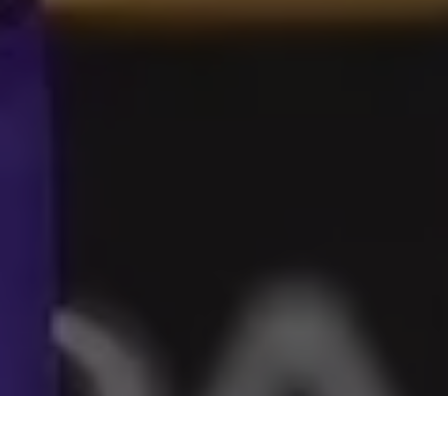
Nesta terça-feira (14), a
UNIESAMAZ
– Centro Universitário da