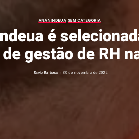
ANANINDEUA
SEM CATEGORIA
ndeua é selecionad
 de gestão de RH n
Savio Barbosa
30 de novembro de 2022
Posted
by