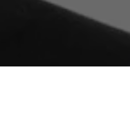
O presidente
Jair Bolsonaro
exonerou o ministro do Meio
Ambiente,
Ricardo Salles
. A exoneração foi publicada no “Diário
Oficial da União” e informa que a exoneração foi a pedido de
Salles.
No mesmo decreto, Bolsonaro nomeou
Joaquim Alvaro
Pereira Leite
como novo ministro do Meio Ambiente.