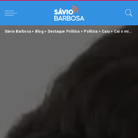
Sávio Barbosa
>
Blog
>
Destaque Política
>
Política
>
Caiu
>
Cai o ministro Ricardo Salles, do Meio Ambiente.